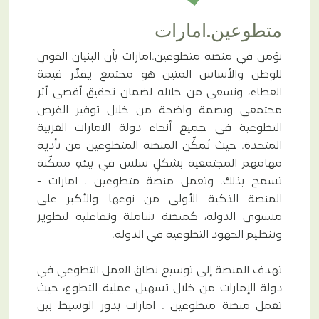
diversity_2
الشركاء
متطوعين.امارات
نؤمن في منصة متطوعين.امارات بأن البنيان القوي
للوطن والأساس المتين هو مجتمع يقدِّر قيمة
العطاء، ونسعى من خلاله لضمان تحقيق أقصى أثر
مجتمعي وبصمة واضحة من خلال توفير الفرص
التطوعية في جميع أنحاء دولة الامارات العربية
المتحدة. حيث تُمكِّن المنصة المتطوعين من تأدية
مهامهم المجتمعية بشكلٍ سلس في بيئةٍ ممكّنة
تسمح بذلك. وتعمل منصة متطوعين . امارات -
المنصة الذكية الأولى من نوعها والأكبر على
مستوى الدولة، كمنصة شاملة وتفاعلية لتطوير
وتنظيم الجهود التطوعية في الدولة.
تهدف المنصة إلى توسيع نطاق العمل التطوعي في
دولة الإمارات من خلال تسهيل عملية التطوع، حيث
تعمل منصة متطوعين . امارات بدور الوسيط بين