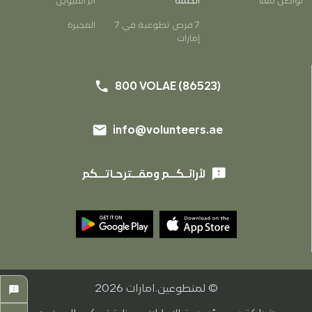
تواصل معنا
الحملة
أم القيوين
7 فرص تطوعية في 7
الفجيرة
إمارات
phone
800 VOLAE (86523)
email
info@volunteers.ae
feedback
لأرائـكــم ومقــترحـاتــكم
close
© لمتطوعين.امارات
2026
feedback