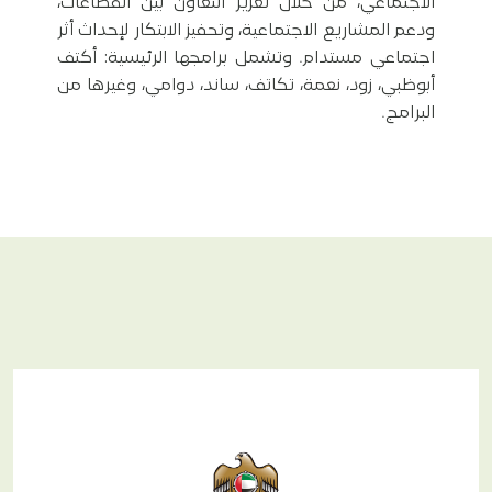
الاجتماعي، من خلال تعزيز التعاون بين القطاعات،
ودعم المشاريع الاجتماعية، وتحفيز الابتكار لإحداث أثر
اجتماعي مستدام. وتشمل برامجها الرئيسية: أكتف
أبوظبي، زود، نعمة، تكاتف، ساند، دوامي، وغيرها من
البرامج.
EN
AR
phone
800 VOLAE (86523)
email
info@volunteers.ae